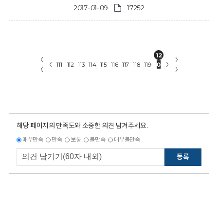
2017-01-09
17252
12
〈
〉
〈
111
112
113
114
115
116
117
118
119
0
〉
〈
〉
해당 페이지의 만족도와 소중한 의견 남겨주세요.
매우만족
만족
보통
불만족
매우불만족
등록