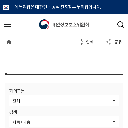
이 누리집은 대한민국 공식 전자정부 누리집입니다.
개
메
검
뉴
색
인
열
인쇄
공유
기
정
보
-
보
호
회의구분
위
검색
원