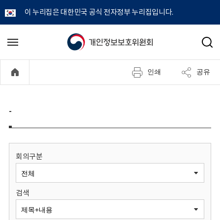
이 누리집은 대한민국 공식 전자정부 누리집입니다.
개
메
검
뉴
색
인
열
인쇄
공유
기
정
보
-
보
호
회의구분
위
검색
원