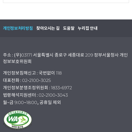
개인정보처리방침
찾아오시는 길
도움말
누리집 안내
주소 : (우)03171 서울특별시 종로구 세종대로 209 정부서울청사 개인
정보보호위원회
개인정보침해신고 : 국번없이 118
대표전화 : 02-2100-3025
개인정보분쟁조정위원회 : 1833-6972
법령해석지원센터 : 02-2100-3043
월~금 9:00~18:00, 공휴일 제외