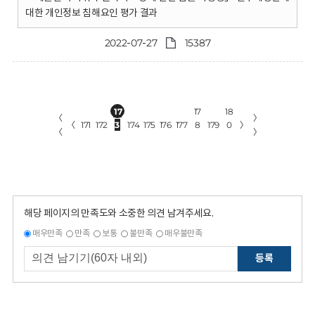
대한 개인정보 침해요인 평가 결과
2022-07-27
15387
17
17
18
〈
〉
〈
171
172
3
174
175
176
177
8
179
0
〉
〈
〉
해당 페이지의 만족도와 소중한 의견 남겨주세요.
매우만족
만족
보통
불만족
매우불만족
등록