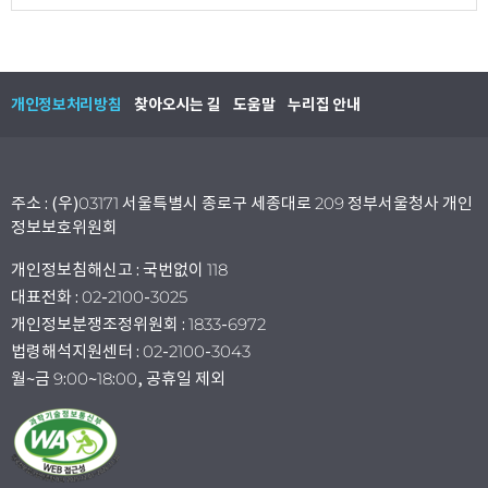
개인정보처리방침
찾아오시는 길
도움말
누리집 안내
주소 : (우)03171 서울특별시 종로구 세종대로 209 정부서울청사 개인
정보보호위원회
개인정보침해신고 : 국번없이 118
대표전화 : 02-2100-3025
개인정보분쟁조정위원회 : 1833-6972
법령해석지원센터 : 02-2100-3043
월~금 9:00~18:00, 공휴일 제외