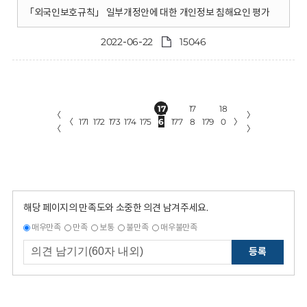
「외국인보호규칙」 일부개정안에 대한 개인정보 침해요인 평가
2022-06-22
15046
17
17
18
〈
〉
〈
171
172
173
174
175
6
177
8
179
0
〉
〈
〉
해당 페이지의 만족도와 소중한 의견 남겨주세요.
매우만족
만족
보통
불만족
매우불만족
등록