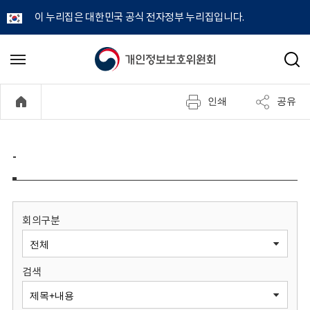
이 누리집은 대한민국 공식 전자정부 누리집입니다.
개
메
검
뉴
색
인
열
인쇄
공유
기
정
보
-
보
호
회의구분
위
검색
원