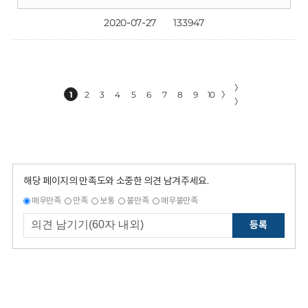
2020-07-27
133947
〉
1
2
3
4
5
6
7
8
9
10
〉
〉
해당 페이지의 만족도와 소중한 의견 남겨주세요.
매우만족
만족
보통
불만족
매우불만족
등록