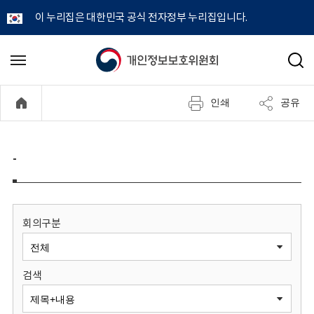
이 누리집은 대한민국 공식 전자정부 누리집입니다.
개
메
검
뉴
색
인
열
인쇄
공유
기
정
보
-
보
호
회의구분
위
검색
원