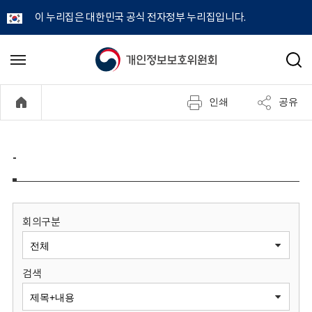
이 누리집은 대한민국 공식 전자정부 누리집입니다.
개
메
검
뉴
색
인
열
인쇄
공유
기
정
보
-
보
호
회의구분
위
검색
원