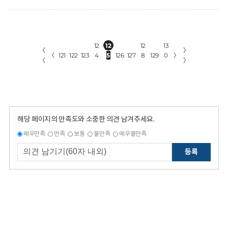
12
12
12
13
〈
〉
〈
121
122
123
4
5
126
127
8
129
0
〉
〈
〉
해당 페이지의 만족도와 소중한 의견 남겨주세요.
매우만족
만족
보통
불만족
매우불만족
등록