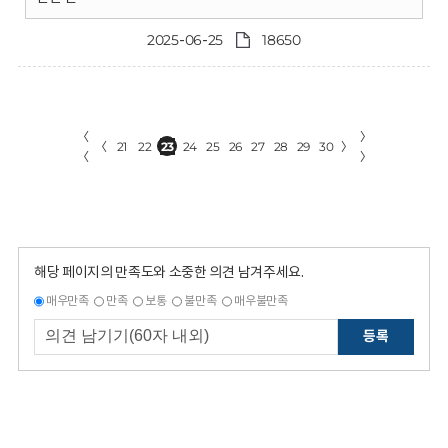
2025-06-25
18650
〈
〉
〈
21
22
23
24
25
26
27
28
29
30
〉
〈
〉
해당 페이지의 만족도와 소중한 의견 남겨주세요.
매우만족
만족
보통
불만족
매우불만족
등록