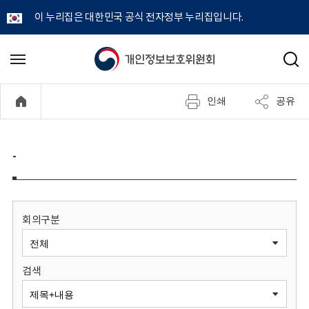
이 누리집은 대한민국 공식 전자정부 누리집입니다.
개
메
검
뉴
색
인
열
인쇄
공유
기
정
보
-
보
호
회의구분
위
검색
원