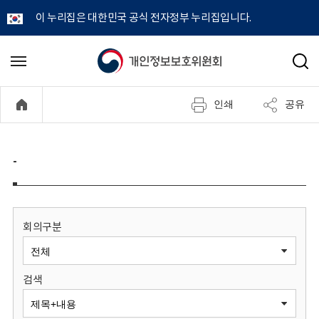
이 누리집은 대한민국 공식 전자정부 누리집입니다.
개
메
검
뉴
색
인
열
인쇄
공유
기
정
보
-
보
호
회의구분
위
검색
원