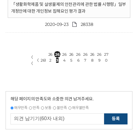
「생활화학제품 및 살생물제의 안전관리에 관한 법률 시행령」일부
개정안에 대한 개인정보 침해요인 평가 결과
2020-09-23
28338
26
26
26
26
26
26
26
26
27
〈
〈
261
2
3
4
5
6
7
8
9
0
〈
해당 페이지의 만족도와 소중한 의견 남겨주세요.
매우만족
만족
보통
불만족
매우불만족
등록