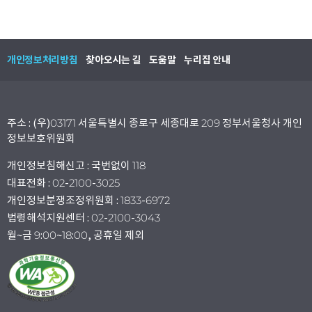
개인정보처리방침
찾아오시는 길
도움말
누리집 안내
주소 : (우)03171 서울특별시 종로구 세종대로 209 정부서울청사 개인
정보보호위원회
개인정보침해신고 : 국번없이 118
대표전화 : 02-2100-3025
개인정보분쟁조정위원회 : 1833-6972
법령해석지원센터 : 02-2100-3043
월~금 9:00~18:00, 공휴일 제외