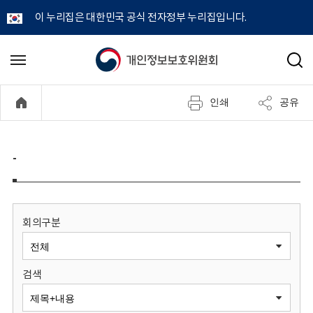
이 누리집은 대한민국 공식 전자정부 누리집입니다.
개
메
검
뉴
색
인
열
인쇄
공유
기
정
보
-
보
호
회의구분
위
검색
원