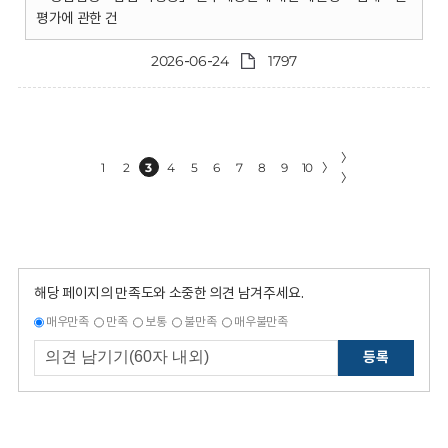
평가에 관한 건
2026-06-24
1797
〉
1
2
3
4
5
6
7
8
9
10
〉
〉
해당 페이지의 만족도와 소중한 의견 남겨주세요.
매우만족
만족
보통
불만족
매우불만족
등록