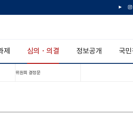
유
인
튜
스
브
타
그
램
과제
심의 · 의결
정보공개
국민
"접기,펼치기"
위원회 결정문