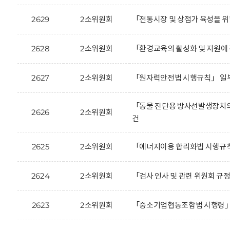
2629
2소위원회
「전통시장 및 상점가 육성을 위
2628
2소위원회
「환경교육의 활성화 및 지원에 
2627
2소위원회
「원자력안전법 시행규칙」 일부
「동물 진단용 방사선발생장치의
2626
2소위원회
건
2625
2소위원회
「에너지이용 합리화법 시행규칙
2624
2소위원회
「검사 인사 및 관련 위원회 규
2623
2소위원회
「중소기업협동조합법 시행령」 