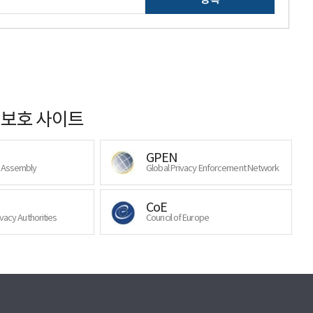
보호 사이트
GPEN
y Assembly
Global Privacy Enforcement Network
CoE
ivacy Authorities
Council of Europe