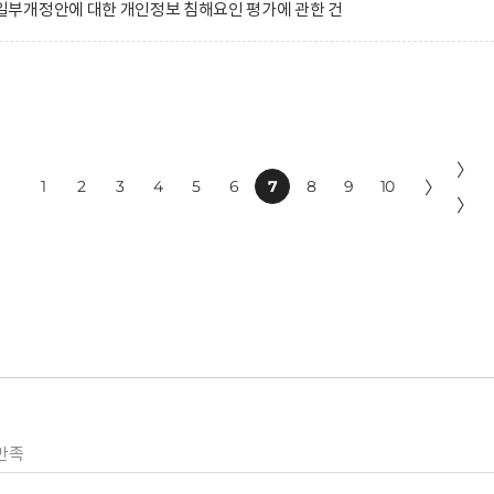
부개정안에 대한 개인정보 침해요인 평가에 관한 건
〉
1
2
3
4
5
6
7
8
9
10
〉
〉
만족