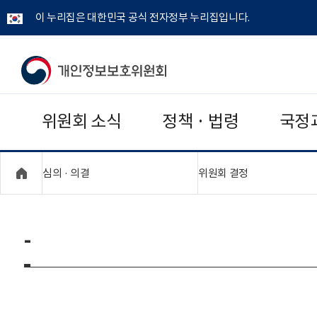
이 누리집은 대한민국 공식 전자정부 누리집입니다.
개
인
위원회 소식
정책 · 법령
국정
정
보
"접기,펼치기"
"접기,펼치기"
심의 · 의결
위원회 결정
보
호
-
위
원