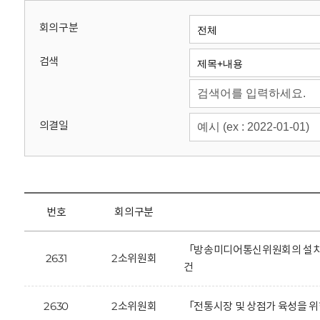
회
회의구분
검색
의결일
번호
회의구분
「방송미디어통신위원회의 설치 
2631
2소위원회
건
2630
2소위원회
「전통시장 및 상점가 육성을 위