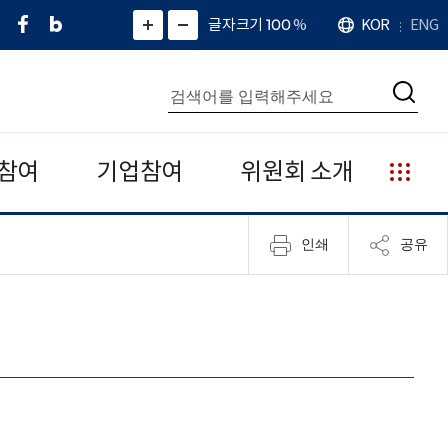
페
네
X
확
글자크기 100
%
KOR
ENG
언
화
화
이
이
(
대
어
면
면
스
버
트
수
확
축
북
블
위
대
통
소
치
검
로
터
합
색
그
)
검
색
참여
기업참여
위원회 소개
누
리
집
인쇄
공유
안
내