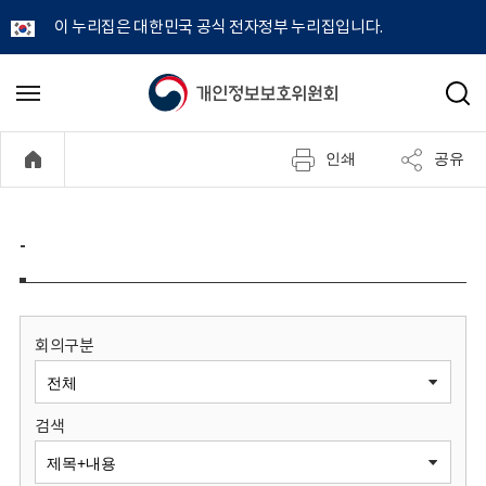
이 누리집은 대한민국 공식 전자정부 누리집입니다.
개
메
검
뉴
색
인
열
인쇄
공유
기
정
보
-
보
호
회의구분
위
검색
원