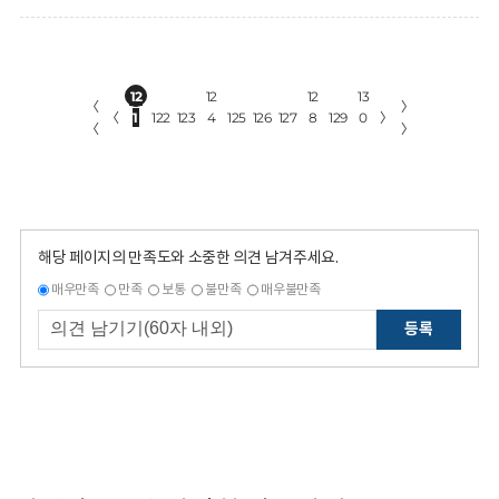
12
12
12
13
〈
〉
〈
1
122
123
4
125
126
127
8
129
0
〉
〈
〉
해당 페이지의 만족도와 소중한 의견 남겨주세요.
매우만족
만족
보통
불만족
매우불만족
등록