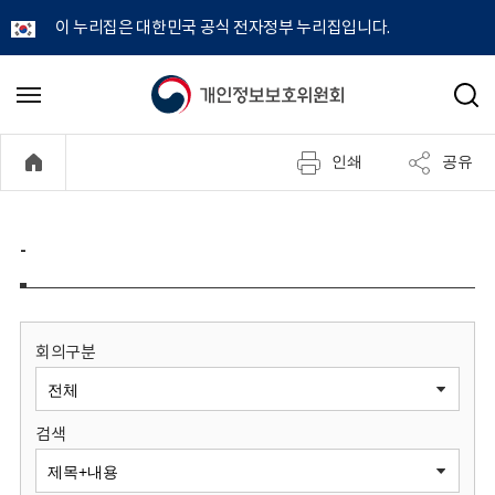
이 누리집은 대한민국 공식 전자정부 누리집입니다.
개
메
검
뉴
색
인
열
인쇄
공유
기
정
보
-
보
호
회의구분
위
검색
원