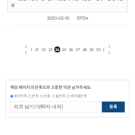
과
2020-02-10
10724
〈
〉
〈
21
22
23
24
25
26
27
28
29
30
〉
〈
〉
해당 페이지의 만족도와 소중한 의견 남겨주세요.
매우만족
만족
보통
불만족
매우불만족
등록