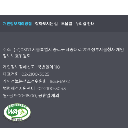
개인정보처리방침
찾아오시는 길
도움말
누리집 안내
주소 : (우)03171 서울특별시 종로구 세종대로 209 정부서울청사 개인
정보보호위원회
개인정보침해신고 : 국번없이 118
대표전화 : 02-2100-3025
개인정보분쟁조정위원회 : 1833-6972
법령해석지원센터 : 02-2100-3043
월~금 9:00~18:00, 공휴일 제외