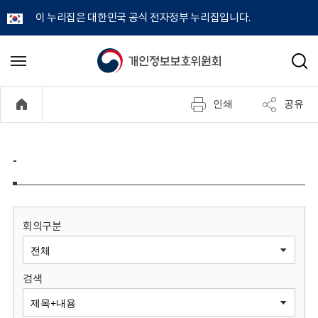
이 누리집은 대한민국 공식 전자정부 누리집입니다.
개
메
검
뉴
색
인
열
인쇄
공유
기
정
보
-
보
호
회의구분
위
검색
원