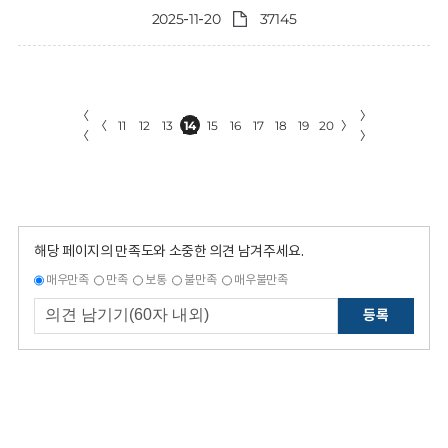
2025-11-20
37145
〈
〉
〈
11
12
13
14
15
16
17
18
19
20
〉
〈
〉
해당 페이지의 만족도와 소중한 의견 남겨주세요.
매우만족
만족
보통
불만족
매우불만족
등록