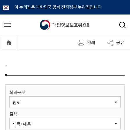
이 누리집은 대한민국 공식 전자정부 누리집입니다.
개
메
검
뉴
색
인
열
인쇄
공유
기
정
보
-
보
호
회의구분
위
검색
원