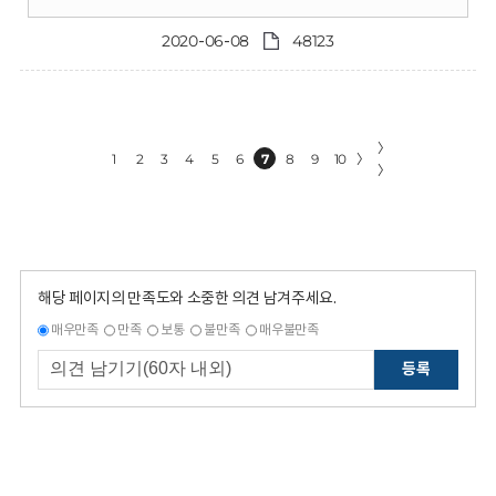
2020-06-08
48123
〉
1
2
3
4
5
6
7
8
9
10
〉
〉
해당 페이지의 만족도와 소중한 의견 남겨주세요.
매우만족
만족
보통
불만족
매우불만족
등록