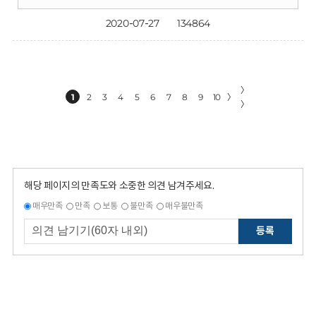
2020-07-27
134864
〉
1
2
3
4
5
6
7
8
9
10
〉
〉
해당 페이지의 만족도와 소중한 의견 남겨주세요.
매우만족
만족
보통
불만족
매우불만족
등록