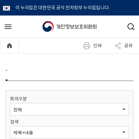
이 누리집은 대한민국 공식 전자정부 누리집입니다.
개
메
검
뉴
색
인
열
인쇄
공유
기
정
보
-
보
호
회의구분
위
검색
원