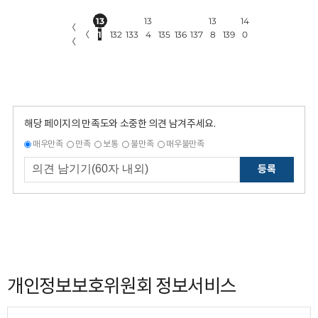
13
13
13
14
〈
〈
1
132
133
4
135
136
137
8
139
0
〈
해당 페이지의 만족도와 소중한 의견 남겨주세요.
매우만족
만족
보통
불만족
매우불만족
등록
개인정보보호위원회 정보서비스