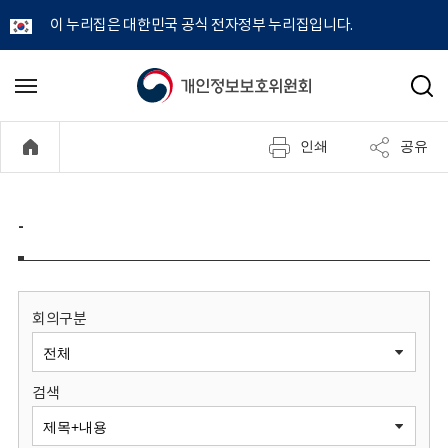
이 누리집은 대한민국 공식 전자정부 누리집입니다.
개
메
검
뉴
색
인
열
인쇄
공유
기
정
보
-
보
호
회의구분
위
검색
원