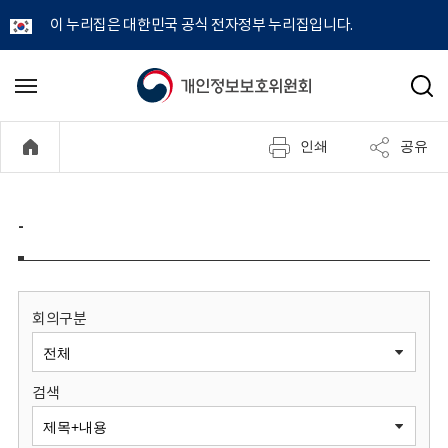
이 누리집은 대한민국 공식 전자정부 누리집입니다.
개
메
검
뉴
색
인
열
인쇄
공유
기
정
보
-
보
호
회의구분
위
검색
원