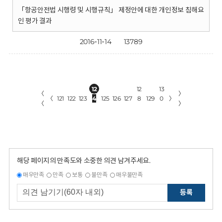
「항공안전법 시행령 및 시행규칙」 제정안에 대한 개인정보 침해요
인 평가 결과
2016-11-14
13789
12
12
13
〈
〉
〈
121
122
123
4
125
126
127
8
129
0
〉
〈
〉
해당 페이지의 만족도와 소중한 의견 남겨주세요.
매우만족
만족
보통
불만족
매우불만족
등록