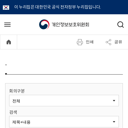
이 누리집은 대한민국 공식 전자정부 누리집입니다.
개
메
검
뉴
색
인
열
인쇄
공유
기
정
보
-
보
호
회의구분
위
검색
원