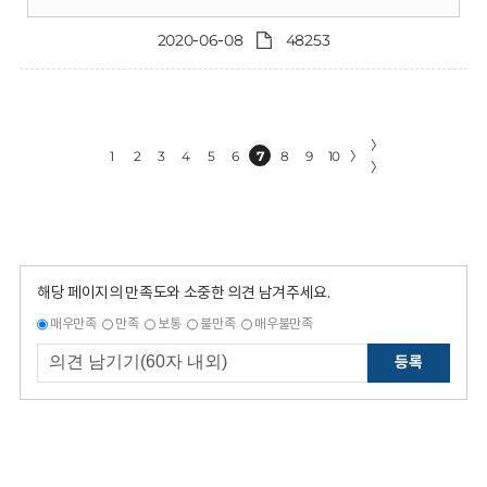
2020-06-08
48253
〉
1
2
3
4
5
6
7
8
9
10
〉
〉
해당 페이지의 만족도와 소중한 의견 남겨주세요.
매우만족
만족
보통
불만족
매우불만족
등록