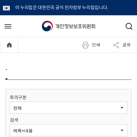
이 누리집은 대한민국 공식 전자정부 누리집입니다.
개
메
검
뉴
색
인
열
인쇄
공유
기
정
보
-
보
호
회의구분
위
검색
원