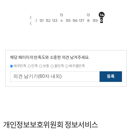
13
13
14
〈
〈
131
132
133
4
135
136
137
8
139
0
〈
해당 페이지의 만족도와 소중한 의견 남겨주세요.
매우만족
만족
보통
불만족
매우불만족
등록
개인정보보호위원회 정보서비스