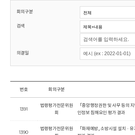
회
회의구분
검색
의결일
번호
회의구분
법령평가전문위원
「중앙행정권한 및 사무 등의 지
1391
회
인정보 침해요인 평가 결과
법령평가전문위원
「화재예방, 소방시설 설치 · 
1390