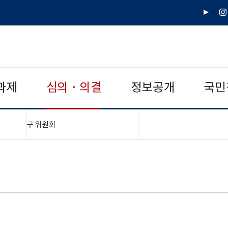
유
인
튜
스
브
타
그
램
과제
심의 · 의결
정보공개
국민
"접기,펼치기"
구 위원회