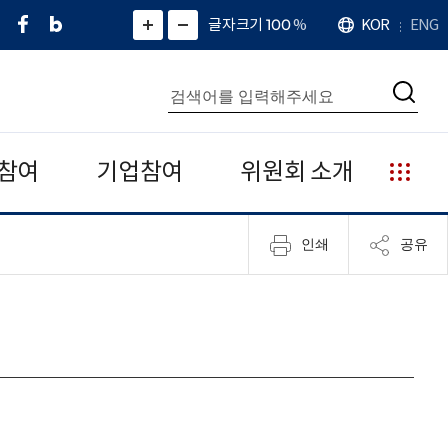
페
네
X
확
글자크기 100
%
KOR
ENG
언
화
화
이
이
(
대
어
면
면
스
버
트
수
확
축
북
블
위
대
통
소
치
검
로
터
합
색
그
)
검
색
참여
기업참여
위원회 소개
누
리
집
인쇄
공유
안
내