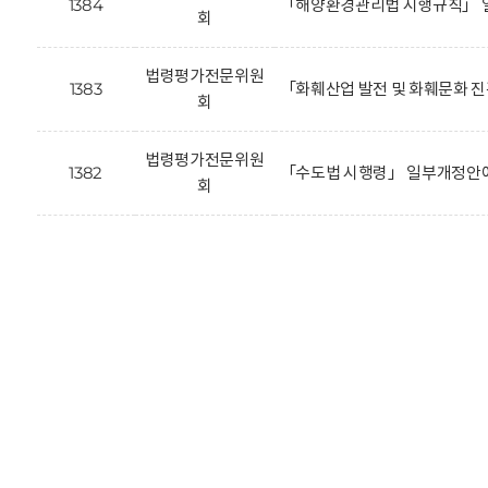
1384
「해양환경관리법 시행규칙」 
회
법령평가전문위원
1383
「화훼산업 발전 및 화훼문화 
회
법령평가전문위원
1382
「수도법 시행령」 일부개정안에
회