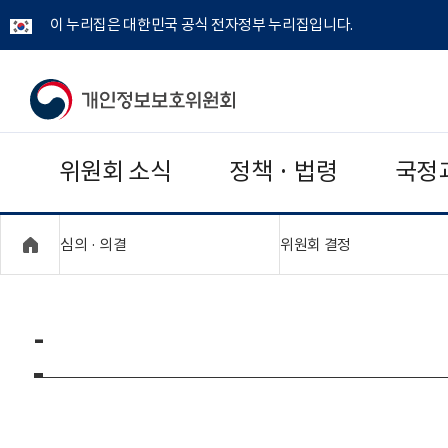
이 누리집은 대한민국 공식 전자정부 누리집입니다.
개
인
위원회 소식
정책 · 법령
국정
정
보
"접기,펼치기"
"접기,펼치기"
심의 · 의결
위원회 결정
보
호
-
위
원