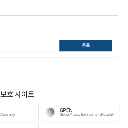
등록
보호 사이트
GPEN
y Assembly
Global Privacy Enforcement Network