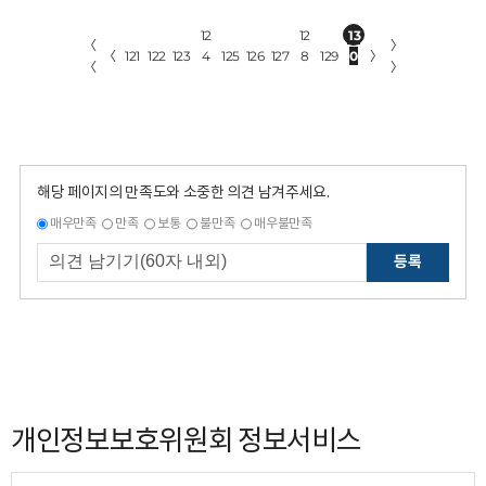
12
12
13
〈
〉
〈
121
122
123
4
125
126
127
8
129
0
〉
〈
〉
해당 페이지의 만족도와 소중한 의견 남겨주세요.
매우만족
만족
보통
불만족
매우불만족
등록
개인정보보호위원회 정보서비스