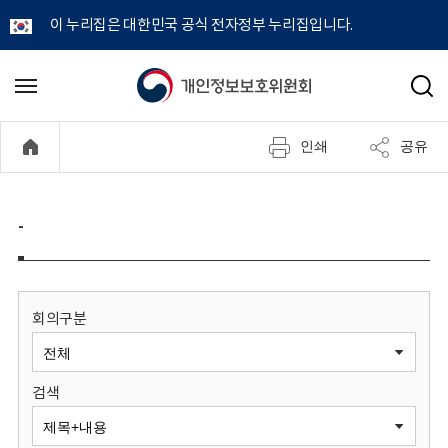
이 누리집은 대한민국 공식 전자정부 누리집입니다.
개
메
검
뉴
색
인
열
인쇄
공유
기
정
보
-
보
호
회의구분
위
검색
원