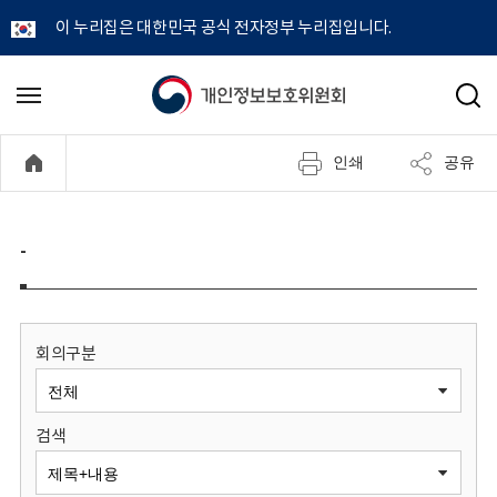
이 누리집은 대한민국 공식 전자정부 누리집입니다.
개
메
검
뉴
색
인
열
인쇄
공유
기
정
보
-
보
호
회의구분
위
검색
원