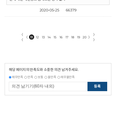
2020-05-25
66379
〈
〉
〈
11
12
13
14
15
16
17
18
19
20
〉
〈
〉
해당 페이지의 만족도와 소중한 의견 남겨주세요.
매우만족
만족
보통
불만족
매우불만족
등록