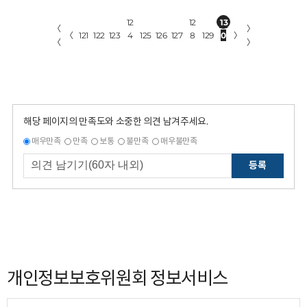
12
12
13
〈
〉
〈
121
122
123
4
125
126
127
8
129
0
〉
〈
〉
해당 페이지의 만족도와 소중한 의견 남겨주세요.
매우만족
만족
보통
불만족
매우불만족
등록
개인정보보호위원회 정보서비스