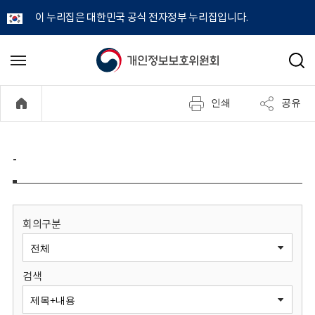
이 누리집은 대한민국 공식 전자정부 누리집입니다.
개
메
검
뉴
색
인
열
인쇄
공유
기
정
보
-
보
호
회의구분
위
검색
원