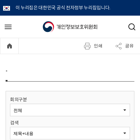
이 누리집은 대한민국 공식 전자정부 누리집입니다.
개
메
검
뉴
색
인
열
인쇄
공유
기
정
보
-
보
호
회의구분
위
검색
원