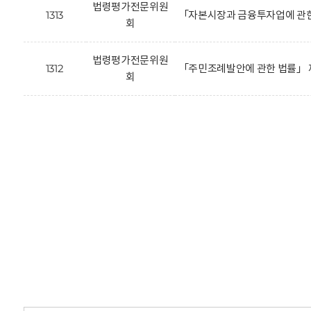
법령평가전문위원
1313
「자본시장과 금융투자업에 관한
회
법령평가전문위원
1312
「주민조례발안에 관한 법률」 
회