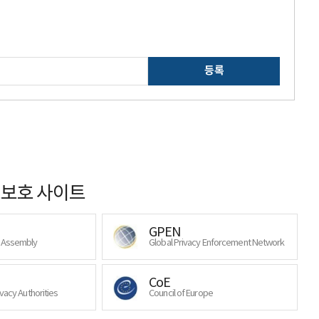
등록
보호 사이트
GPEN
y Assembly
Global Privacy Enforcement Network
CoE
ivacy Authorities
Council of Europe