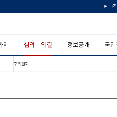
유
인
튜
스
브
타
그
램
과제
심의 · 의결
정보공개
국민
"접기,펼치기"
구 위원회