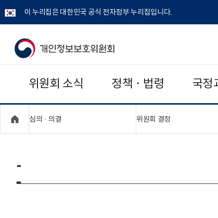
이 누리집은 대한민국 공식 전자정부 누리집입니다.
개
인
위원회 소식
정책 · 법령
국정
정
보
"접기,펼치기"
"접기,펼치기"
심의 · 의결
위원회 결정
보
호
-
위
원