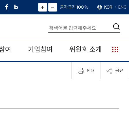
페
네
X
확
글자크기 100
%
KOR
ENG
언
화
화
이
이
(
대
어
면
면
스
버
트
수
확
축
북
블
위
대
통
소
치
검
로
터
합
색
그
)
검
색
참여
기업참여
위원회 소개
누
리
집
인쇄
공유
안
내