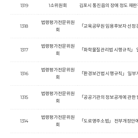
1319
1소위원회
김포시 통진읍의 장애 정도 재판
법령평가전문위원
1318
「교육공무원 임용후보자 선정경
회
법령평가전문위원
1317
「화학물질관리법 시행규칙」 일
회
법령평가전문위원
1316
「환경보건법 시행규칙」 일부개
회
법령평가전문위원
1315
「공공기관의 정보공개에 관한 
회
법령평가전문위원
1314
「도로명주소법」 전부개정안에 
회