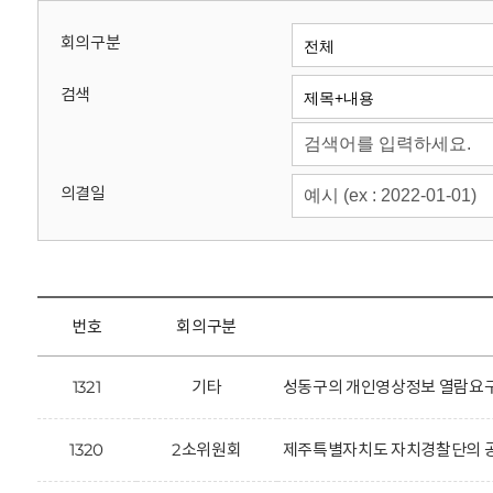
회
회의구분
검색
의결일
번호
회의구분
1321
기타
성동구의 개인영상정보 열람요구
1320
2소위원회
제주특별자치도 자치경찰단의 공