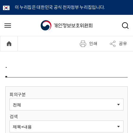
이 누리집은 대한민국 공식 전자정부 누리집입니다.
개
메
검
뉴
색
인
열
인쇄
공유
기
정
보
-
보
호
회의구분
위
검색
원