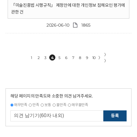
「미술진흥법 시행규칙」 제정안에 대한 개인정보 침해요인 평가에
관한 건
2026-06-10
1865
〉
1
2
3
4
5
6
7
8
9
10
〉
〉
해당 페이지의 만족도와 소중한 의견 남겨주세요.
매우만족
만족
보통
불만족
매우불만족
등록