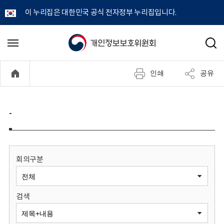
이 누리집은 대한민국 공식 전자정부 누리집입니다.
개
메
검
뉴
색
인
열
인쇄
공유
기
정
보
-
보
호
회의구분
위
검색
원