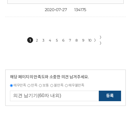
2020-07-27
134175
〉
1
2
3
4
5
6
7
8
9
10
〉
〉
해당 페이지의 만족도와 소중한 의견 남겨주세요.
매우만족
만족
보통
불만족
매우불만족
등록