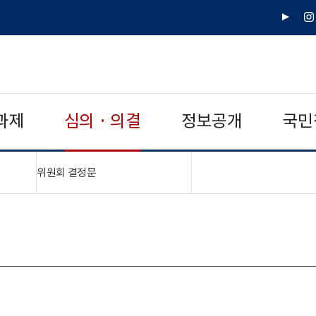
유
인
튜
스
브
타
그
램
과제
심의 · 의결
정보공개
국민
"접기,펼치기"
위원회 결정문