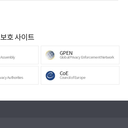
보호 사이트
GPEN
y Assembly
Global Privacy Enforcement Network
CoE
ivacy Authorities
Council of Europe