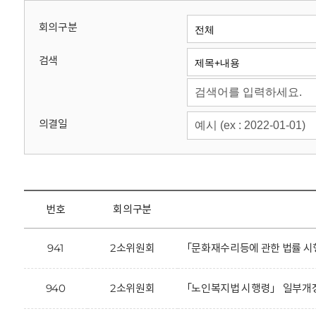
회
회의구분
검색
의결일
번호
회의구분
941
2소위원회
「문화재수리등에 관한 법률 시
940
2소위원회
「노인복지법 시행령」 일부개정