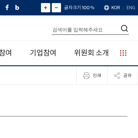
페
네
X
확
글자크기 100
%
KOR
ENG
언
화
화
이
이
(
대
어
면
면
스
버
트
수
확
축
북
블
위
대
통
소
치
검
로
터
합
색
그
)
검
색
참여
기업참여
위원회 소개
누
리
집
인쇄
공유
안
내