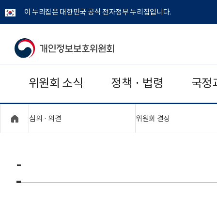
이 누리집은 대한민국 공식 전자정부 누리집입니다.
개
인
위원회 소식
정책 · 법령
국정
정
보
"접기,펼치기"
"접기,펼치기"
심의 · 의결
위원회 결정
보
호
-
위
원