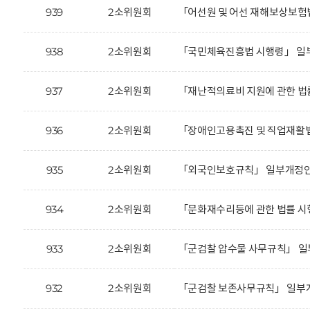
939
2소위원회
「어선원 및 어선 재해보상보험
938
2소위원회
「국민체육진흥법 시행령」 일부
937
2소위원회
「재난적의료비 지원에 관한 법
936
2소위원회
「장애인고용촉진 및 직업재활법
935
2소위원회
「외국인보호규칙」 일부개정안
934
2소위원회
「문화재수리등에 관한 법률 시
933
2소위원회
「군검찰 압수물 사무규칙」 일
932
2소위원회
「군검찰 보존사무규칙」 일부개