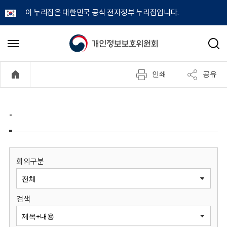
이 누리집은 대한민국 공식 전자정부 누리집입니다.
개
메
검
뉴
색
인
열
인쇄
공유
기
정
보
-
보
호
회의구분
위
검색
원