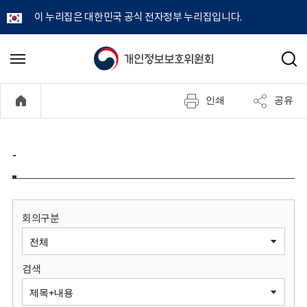
이 누리집은 대한민국 공식 전자정부 누리집입니다.
개
메
검
뉴
색
인
열
인쇄
공유
기
정
보
-
보
호
회의구분
위
검색
원