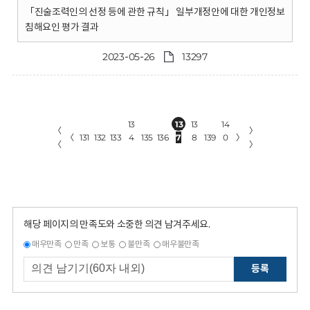
「진술조력인의 선정 등에 관한 규칙」 일부개정안에 대한 개인정보
침해요인 평가 결과
2023-05-26
13297
13
13
13
14
〈
〉
〈
131
132
133
4
135
136
7
8
139
0
〉
〈
〉
해당 페이지의 만족도와 소중한 의견 남겨주세요.
매우만족
만족
보통
불만족
매우불만족
등록