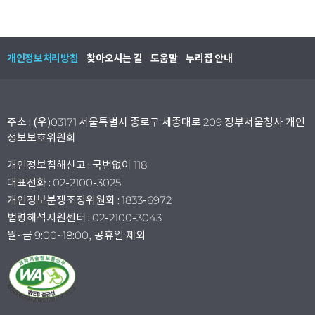
개인정보처리방침
찾아오시는 길
도움말
누리집 안내
주소 : (우)03171 서울특별시 종로구 세종대로 209 정부서울청사 개인
정보보호위원회
개인정보침해신고 : 국번없이 118
대표전화 : 02-2100-3025
개인정보분쟁조정위원회 : 1833-6972
법령해석지원센터 : 02-2100-3043
월~금 9:00~18:00, 공휴일 제외