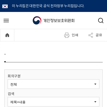
이 누리집은 대한민국 공식 전자정부 누리집입니다.
개
메
검
뉴
색
인
열
인쇄
공유
기
정
보
-
보
호
회의구분
위
검색
원