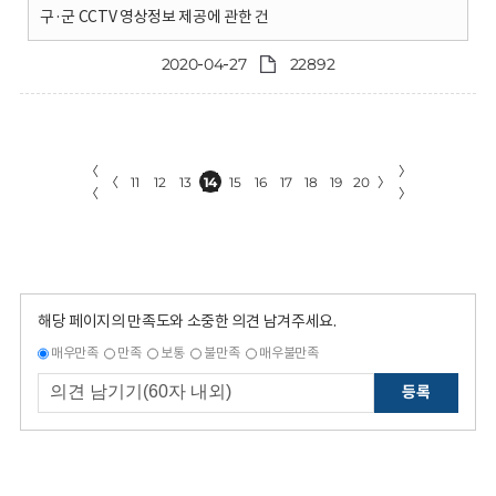
구·군 CCTV 영상정보 제공에 관한 건
2020-04-27
22892
〈
〉
〈
11
12
13
14
15
16
17
18
19
20
〉
〈
〉
해당 페이지의 만족도와 소중한 의견 남겨주세요.
매우만족
만족
보통
불만족
매우불만족
등록