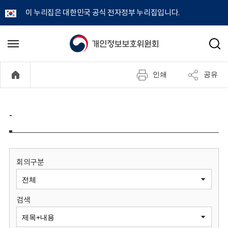
이 누리집은 대한민국 공식 전자정부 누리집입니다.
개
메
검
뉴
색
인
열
인쇄
공유
기
정
보
-
보
호
회의구분
위
검색
원