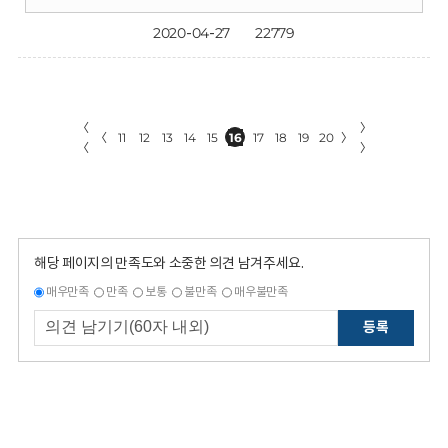
2020-04-27
22779
〈
〉
〈
11
12
13
14
15
16
17
18
19
20
〉
〈
〉
해당 페이지의 만족도와 소중한 의견 남겨주세요.
매우만족
만족
보통
불만족
매우불만족
등록