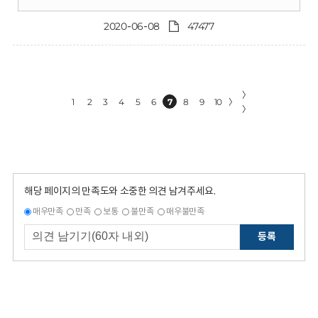
2020-06-08
47477
〉
1
2
3
4
5
6
7
8
9
10
〉
〉
해당 페이지의 만족도와 소중한 의견 남겨주세요.
매우만족
만족
보통
불만족
매우불만족
등록