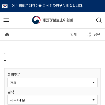
이 누리집은 대한민국 공식 전자정부 누리집입니다.
개
메
검
뉴
색
인
열
인쇄
공유
기
정
보
-
보
호
회의구분
위
검색
원