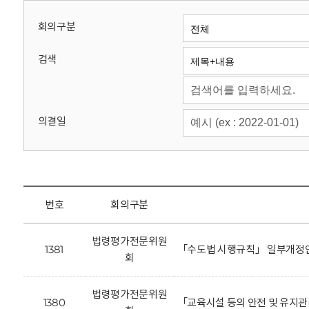
회
회의구분
검색
의결일
번호
회의구분
법령평가전문위원
1381
「수도법 시행규칙」 일부개정안
회
법령평가전문위원
1380
「교육시설 등의 안전 및 유지관