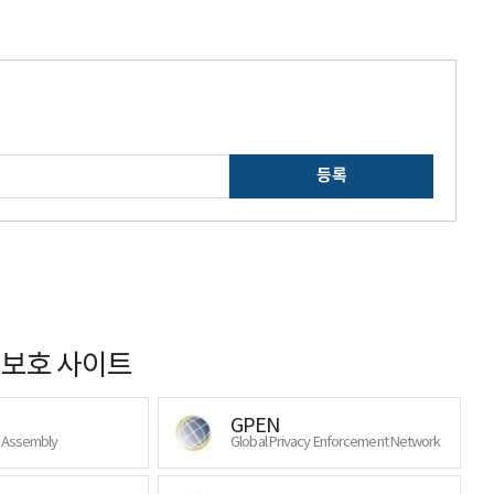
등록
보호 사이트
GPEN
y Assembly
Global Privacy Enforcement Network