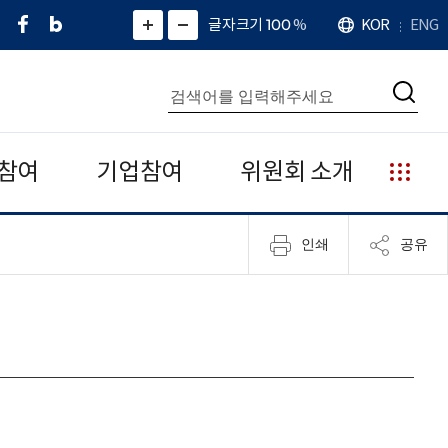
페
네
X
확
글자크기 100
%
KOR
ENG
언
화
화
이
이
(
대
어
면
면
스
버
트
수
확
축
북
블
위
대
통
소
치
검
로
터
합
색
그
)
검
색
참여
기업참여
위원회 소개
누
리
집
인쇄
공유
안
내