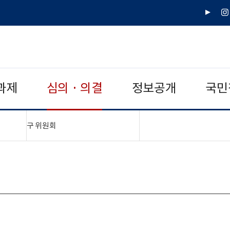
유
인
튜
스
브
타
그
램
과제
심의 · 의결
정보공개
국민
"접기,펼치기"
구 위원회