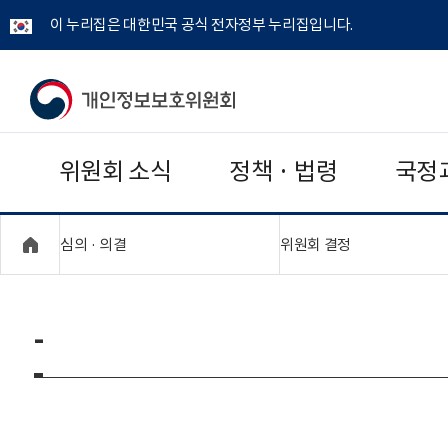
이 누리집은 대한민국 공식 전자정부 누리집입니다.
개
인
위원회 소식
정책 · 법령
국정
정
보
"접기,펼치기"
"접기,펼치기"
심의 · 의결
위원회 결정
보
호
-
위
원