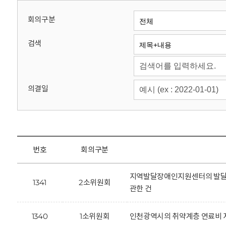
회
회의구분
검색
의결일
번호
회의구분
지역발달장애인지원센터의 발달장
1341
2소위원회
관한 건
1340
1소위원회
인천광역시의 취약계층 연료비 지