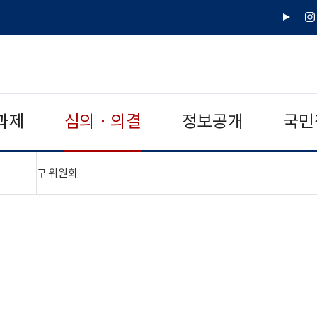
유
인
튜
스
브
타
그
램
과제
심의 · 의결
정보공개
국민
"접기,펼치기"
구 위원회