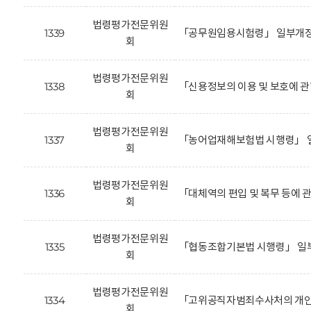
법령평가전문위원
1339
「공무원임용시험령」 일부개정안
회
법령평가전문위원
1338
「신용정보의 이용 및 보호에 관
회
법령평가전문위원
1337
「농어업재해보험법 시행령」 일
회
법령평가전문위원
1336
「대체역의 편입 및 복무 등에 
회
법령평가전문위원
1335
「협동조합기본법 시행령」 일
회
법령평가전문위원
1334
「고위공직자범죄수사처의 개인정
회