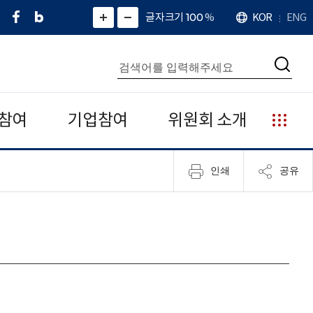
페
네
X
확
글자크기 100
%
KOR
ENG
언
화
화
이
이
(
대
어
면
면
스
버
트
수
확
축
북
블
위
대
통
소
치
검
로
터
합
색
그
)
검
색
참여
기업참여
위원회 소개
누
리
집
인쇄
공유
안
내