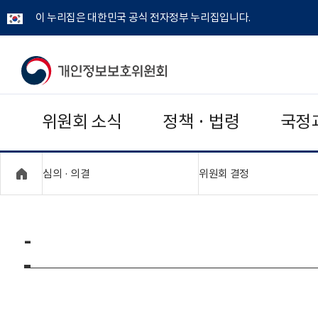
이 누리집은 대한민국 공식 전자정부 누리집입니다.
개
인
위원회 소식
정책 · 법령
국정
정
보
"접기,펼치기"
"접기,펼치기"
심의 · 의결
위원회 결정
보
호
-
위
원