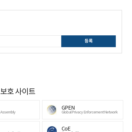
등록
보호 사이트
GPEN
y Assembly
Global Privacy Enforcement Network
CoE