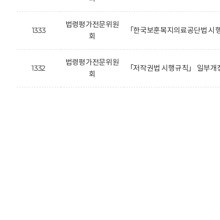
법령평가전문위원
1333
「한국보훈복지의료공단법 시행
회
법령평가전문위원
1332
「저작권법 시행규칙」 일부개정
회