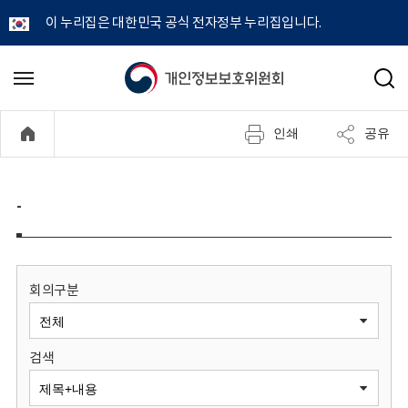
이 누리집은 대한민국 공식 전자정부 누리집입니다.
개
메
검
뉴
색
인
열
인쇄
공유
기
정
보
-
보
호
회의구분
위
검색
원