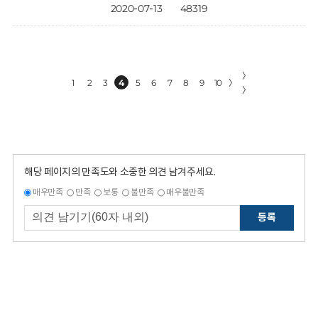
2020-07-13
48319
〉
1
2
3
4
5
6
7
8
9
10
〉
〉
해당 페이지의 만족도와 소중한 의견 남겨주세요.
매우만족
만족
보통
불만족
매우불만족
등록