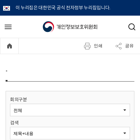
이 누리집은 대한민국 공식 전자정부 누리집입니다.
개
메
검
뉴
색
인
열
인쇄
공유
기
정
보
-
보
호
회의구분
위
검색
원