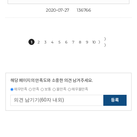
2020-07-27
136766
〉
1
2
3
4
5
6
7
8
9
10
〉
〉
해당 페이지의 만족도와 소중한 의견 남겨주세요.
매우만족
만족
보통
불만족
매우불만족
등록