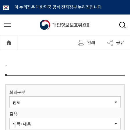
이 누리집은 대한민국 공식 전자정부 누리집입니다.
개
메
검
뉴
색
인
열
인쇄
공유
기
정
보
-
보
호
회의구분
위
검색
원