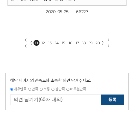
2020-05-25
66227
〈
〉
〈
11
12
13
14
15
16
17
18
19
20
〉
〈
〉
해당 페이지의 만족도와 소중한 의견 남겨주세요.
매우만족
만족
보통
불만족
매우불만족
등록