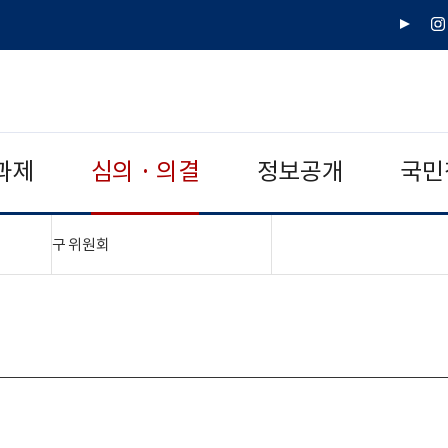
유
인
튜
스
브
타
그
램
과제
심의 · 의결
정보공개
국민
"접기,펼치기"
구 위원회