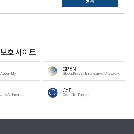
등록
보호 사이트
GPEN
y Assembly
Global Privacy Enforcement Network
CoE
ivacy Authorities
Council of Europe