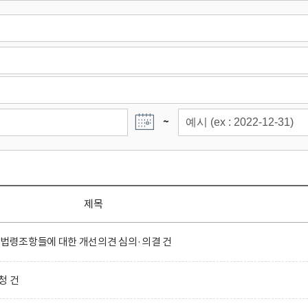
~
제목
 법령조항들에 대한 개선의견 심의·의결 건
청 건