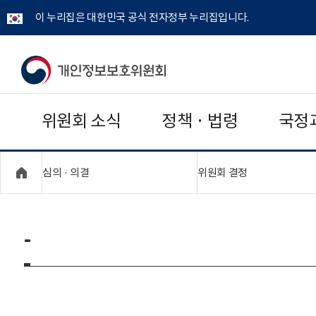
이 누리집은 대한민국 공식 전자정부 누리집입니다.
개
인
위원회 소식
정책 · 법령
국정
정
보
"접기,펼치기"
"접기,펼치기"
심의 · 의결
위원회 결정
보
호
-
위
원