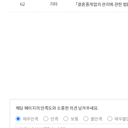
62
기타
「결혼중개업의 관리에 관한 법률 
해당 페이지의 만족도와 소중한 의견 남겨주세요.
매우만족
만족
보통
불만족
매우불