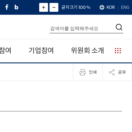
페
네
X
확
글자크기 100
%
KOR
ENG
언
화
화
이
이
(
대
어
면
면
스
버
트
수
확
축
북
블
위
대
통
소
치
검
로
터
합
색
그
)
검
색
참여
기업참여
위원회 소개
누
리
집
인쇄
공유
안
내