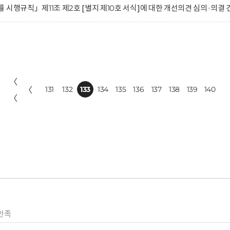
시행규칙」제11조 제2호 [별지 제10호 서식]에 대한 개선의견 심의·의결 
〈
〈
131
132
133
134
135
136
137
138
139
140
〈
만족