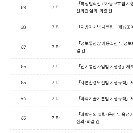
「특정범죄신고자등보호법 시행규칙」
69
기타
선의견 심의·의결 건
68
기타
「지방자치법 시행령」제14조에
「정보통신망 이용촉진 및 정보보
67
기타
결 건
66
기타
「전기통신사업법 시행령」제65조의
65
기타
「자연환경보전법 시행규칙」제35
64
기타
「과학기술기본법 시행규칙」제2조
「과학관의 설립·운영 및 육성에 
63
기타
심의·의결 건