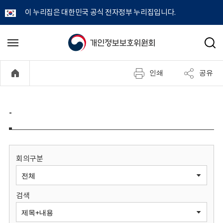
이 누리집은 대한민국 공식 전자정부 누리집입니다.
개
메
검
뉴
색
인
열
인쇄
공유
기
정
보
-
보
호
회의구분
위
검색
원