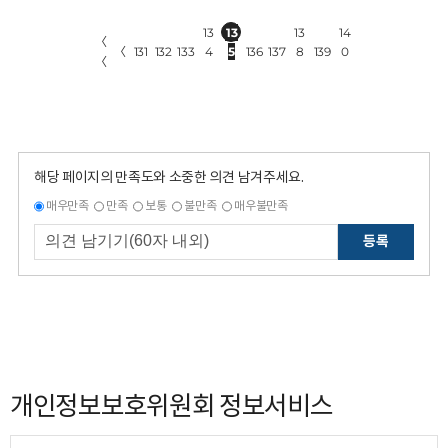
13
13
13
14
〈
〈
131
132
133
4
5
136
137
8
139
0
〈
해당 페이지의 만족도와 소중한 의견 남겨주세요.
매우만족
만족
보통
불만족
매우불만족
등록
개인정보보호위원회 정보서비스