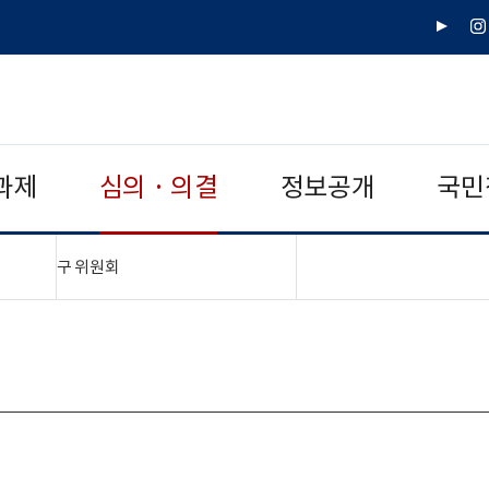
유
인
튜
스
브
타
그
램
과제
심의 · 의결
정보공개
국민
"접기,펼치기"
구 위원회