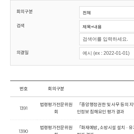
회
회의구분
검색
의결일
번호
회의구분
법령평가전문위원
「중앙행정권한 및 사무 등의 지
1391
회
인정보 침해요인 평가 결과
법령평가전문위원
「화재예방, 소방시설 설치 · 
1390