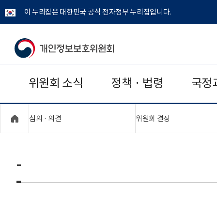
이 누리집은 대한민국 공식 전자정부 누리집입니다.
개
인
위원회 소식
정책 · 법령
국정
정
보
"접기,펼치기"
"접기,펼치기"
심의 · 의결
위원회 결정
보
호
-
위
원