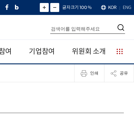
페
네
X
확
글자크기 100
%
KOR
ENG
언
화
화
이
이
(
대
어
면
면
스
버
트
수
확
축
북
블
위
대
통
소
치
검
로
터
합
색
그
)
검
색
참여
기업참여
위원회 소개
누
리
집
인쇄
공유
안
내