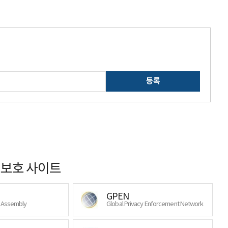
등록
보호 사이트
GPEN
y Assembly
Global Privacy Enforcement Network