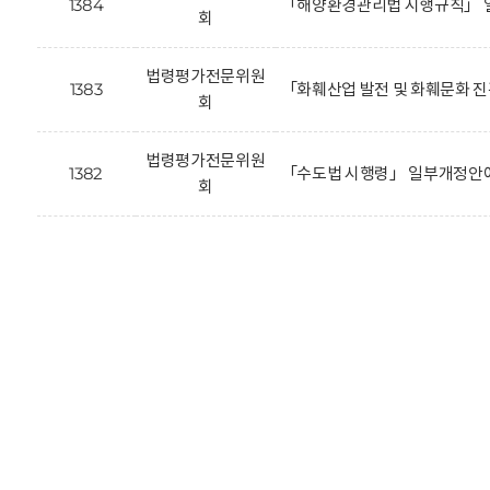
1384
「해양환경관리법 시행규칙」 
회
법령평가전문위원
1383
「화훼산업 발전 및 화훼문화 
회
법령평가전문위원
1382
「수도법 시행령」 일부개정안에
회