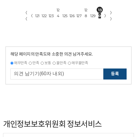
12
12
13
〈
〉
〈
121
122
123
4
125
126
127
8
129
0
〉
〈
〉
해당 페이지의 만족도와 소중한 의견 남겨주세요.
매우만족
만족
보통
불만족
매우불만족
등록
개인정보보호위원회 정보서비스