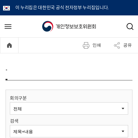
이 누리집은 대한민국 공식 전자정부 누리집입니다.
개
메
검
뉴
색
인
열
인쇄
공유
기
정
보
-
보
호
회의구분
위
검색
원