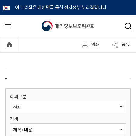
이 누리집은 대한민국 공식 전자정부 누리집입니다.
개
메
검
뉴
색
인
열
인쇄
공유
기
정
보
-
보
호
회의구분
위
검색
원