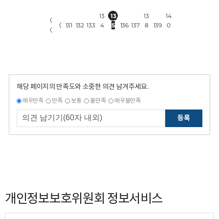
13
13
13
14
〈
〈
131
132
133
4
5
136
137
8
139
0
〈
해당 페이지의 만족도와 소중한 의견 남겨주세요.
매우만족
만족
보통
불만족
매우불만족
등록
개인정보보호위원회 정보서비스