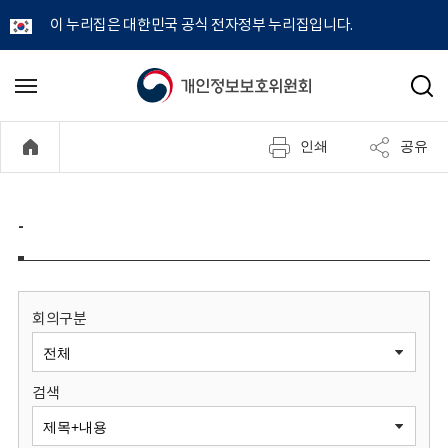
이 누리집은 대한민국 공식 전자정부 누리집입니다.
개
메
검
뉴
색
인
열
인쇄
공유
기
정
보
-
보
호
회의구분
위
검색
원