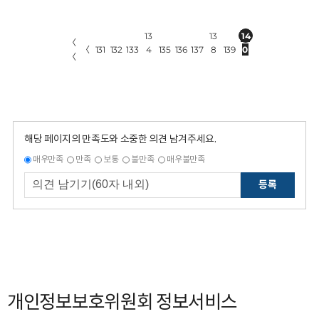
13
13
14
〈
〈
131
132
133
4
135
136
137
8
139
0
〈
해당 페이지의 만족도와 소중한 의견 남겨주세요.
매우만족
만족
보통
불만족
매우불만족
등록
개인정보보호위원회 정보서비스