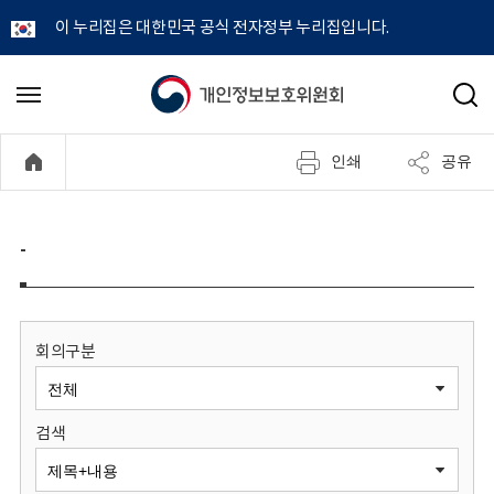
이 누리집은 대한민국 공식 전자정부 누리집입니다.
개
메
검
뉴
색
인
열
인쇄
공유
기
정
보
-
보
호
회의구분
위
검색
원