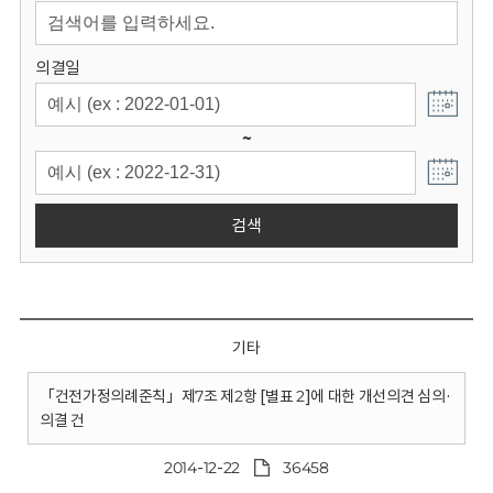
회
의결일
~
검색
기타
「건전가정의례준칙」제7조 제2항 [별표 2]에 대한 개선의견 심의·
의결 건
2014-12-22
36458