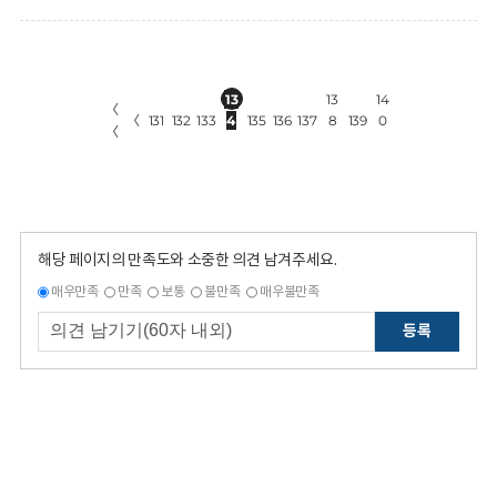
13
13
14
〈
〈
131
132
133
4
135
136
137
8
139
0
〈
해당 페이지의 만족도와 소중한 의견 남겨주세요.
매우만족
만족
보통
불만족
매우불만족
등록