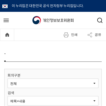
이 누리집은 대한민국 공식 전자정부 누리집입니다.
개
메
검
뉴
색
인
열
인쇄
공유
기
정
보
-
보
호
회의구분
위
검색
원