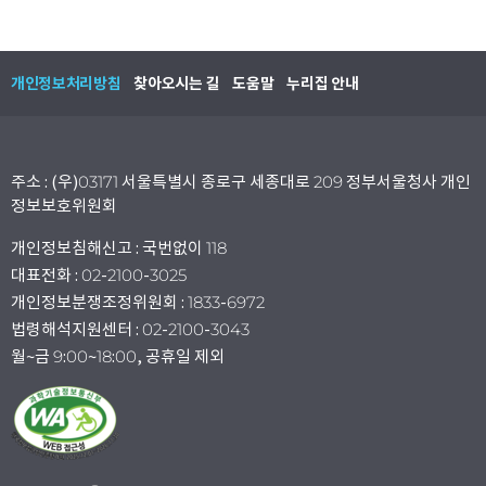
개인정보처리방침
찾아오시는 길
도움말
누리집 안내
주소 : (우)03171 서울특별시 종로구 세종대로 209 정부서울청사 개인
정보보호위원회
개인정보침해신고 : 국번없이 118
대표전화 : 02-2100-3025
개인정보분쟁조정위원회 : 1833-6972
법령해석지원센터 : 02-2100-3043
월~금 9:00~18:00, 공휴일 제외