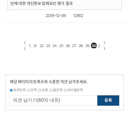
안에 대한 개인정보 침해요인 평가 결과
2019-12-09
12812
〈
〉
〈
21
22
23
24
25
26
27
28
29
30
〉
〈
〉
해당 페이지의 만족도와 소중한 의견 남겨주세요.
매우만족
만족
보통
불만족
매우불만족
등록