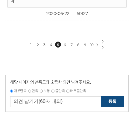
과
2020-06-22
50127
〉
1
2
3
4
5
6
7
8
9
10
〉
〉
해당 페이지의 만족도와 소중한 의견 남겨주세요.
매우만족
만족
보통
불만족
매우불만족
등록