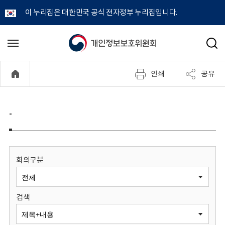
이 누리집은 대한민국 공식 전자정부 누리집입니다.
개
메
검
뉴
색
인
열
인쇄
공유
기
정
보
-
보
호
회의구분
위
검색
원