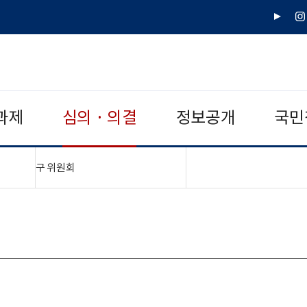
유
인
튜
스
브
타
그
램
과제
심의 · 의결
정보공개
국민
"접기,펼치기"
구 위원회