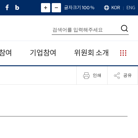
페
네
X
확
글자크기 100
%
KOR
ENG
언
화
화
이
이
(
대
어
면
면
스
버
트
수
확
축
북
블
위
대
통
소
치
검
로
터
합
색
그
)
검
색
참여
기업참여
위원회 소개
누
리
집
인쇄
공유
안
내