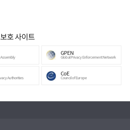
보호 사이트
GPEN
y Assembly
Global Privacy Enforcement Network
CoE
ivacy Authorities
Council of Europe