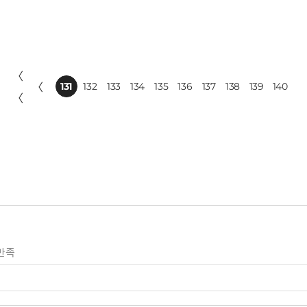
〈
〈
131
132
133
134
135
136
137
138
139
140
〈
만족