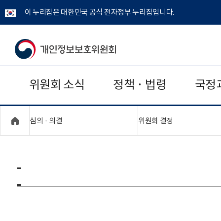
이 누리집은 대한민국 공식 전자정부 누리집입니다.
개
인
위원회 소식
정책 · 법령
국정
정
보
"접기,펼치기"
"접기,펼치기"
심의 · 의결
위원회 결정
보
호
-
위
원