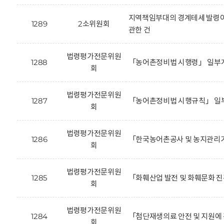
지역책임부대의 경계테세 발령이
1289
2소위원회
관한 건
법령평가전문위원
1288
「농어촌정비법 시행령」 일부개
회
법령평가전문위원
1287
「농어촌정비법 시행규칙」 일부
회
법령평가전문위원
1286
「한국농어촌공사 및 농지관리기
회
법령평가전문위원
1285
「화훼산업 발전 및 화훼문화 진
회
법령평가전문위원
1284
「첨단재생의료 안전 및 지원에 
회