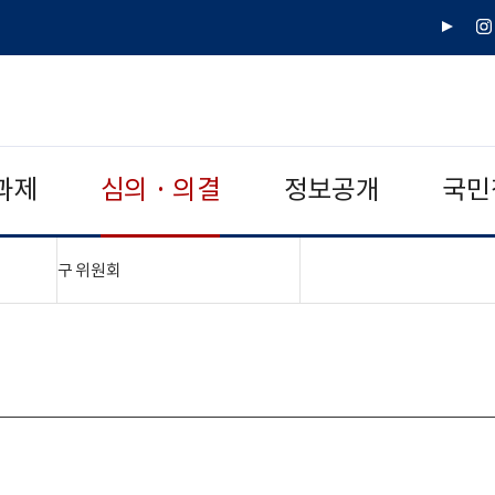
유
인
튜
스
브
타
그
램
과제
심의 · 의결
정보공개
국민
"접기,펼치기"
구 위원회