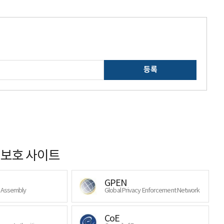
등록
보호 사이트
GPEN
y Assembly
Global Privacy Enforcement Network
CoE