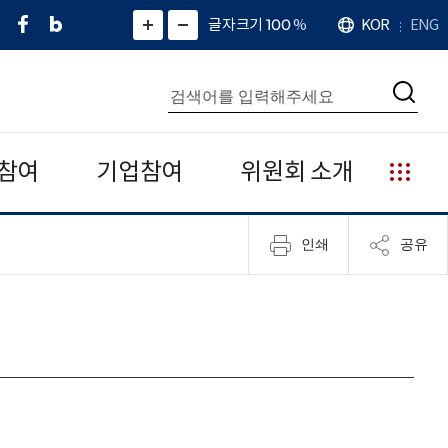
페
네
X
확
글자크기 100
%
KOR
ENG
언
화
화
이
이
(
대
어
면
면
스
버
트
수
확
축
북
블
위
대
통
소
치
검
로
터
합
색
그
)
검
색
참여
기업참여
위원회 소개
누
리
집
인쇄
공유
안
내