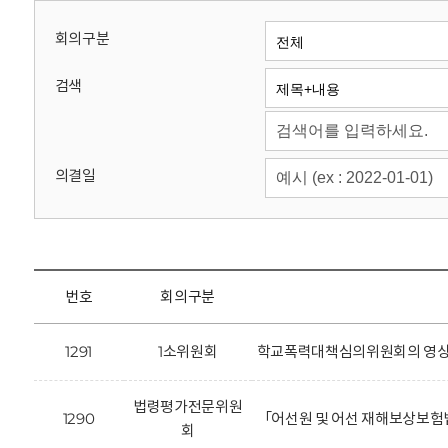
회
회의구분
검색
의결일
번호
회의구분
1291
1소위원회
학교폭력대책심의위원회의 영상정
법령평가전문위원
1290
「어선원 및 어선 재해보상보험
회