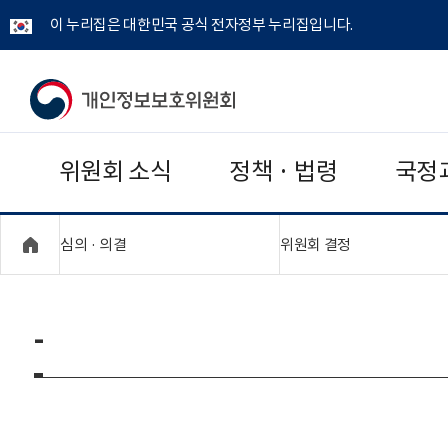
이 누리집은 대한민국 공식 전자정부 누리집입니다.
개
인
위원회 소식
정책 · 법령
국정
정
보
"접기,펼치기"
"접기,펼치기"
심의 · 의결
위원회 결정
보
호
-
위
원