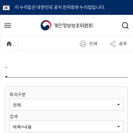
이 누리집은 대한민국 공식 전자정부 누리집입니다.
개
메
검
뉴
색
인
열
인쇄
공유
기
정
보
-
보
호
회의구분
위
검색
원