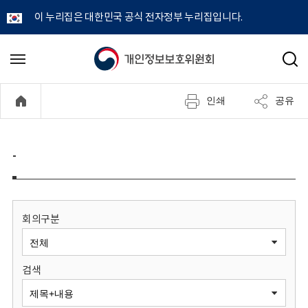
이 누리집은 대한민국 공식 전자정부 누리집입니다.
개
메
검
뉴
색
인
열
인쇄
공유
기
정
보
-
보
호
회의구분
위
검색
원