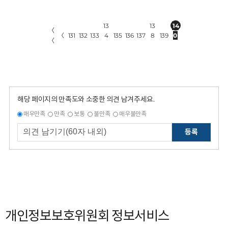
13
13
14
〈
〈
131
132
133
4
135
136
137
8
139
0
〈
해당 페이지의 만족도와 소중한 의견 남겨주세요.
매우만족
만족
보통
불만족
매우불만족
등록
개인정보보호위원회 정보서비스